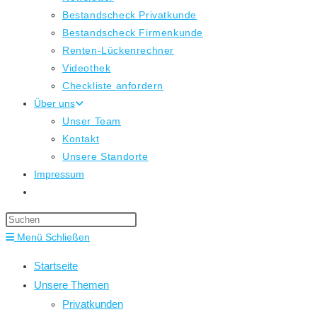
Bestandscheck Privatkunde
Bestandscheck Firmenkunde
Renten-Lückenrechner
Videothek
Checkliste anfordern
Über uns
Unser Team
Kontakt
Unsere Standorte
Impressum
Website-
Suche
Press
umschalten
Escape
Menü
Schließen
to
Startseite
close
Unsere Themen
the
Privatkunden
search