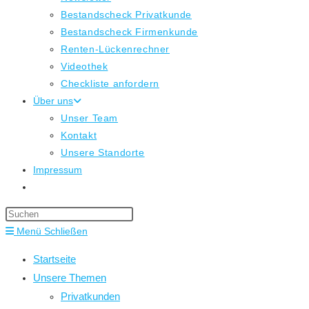
Bestandscheck Privatkunde
Bestandscheck Firmenkunde
Renten-Lückenrechner
Videothek
Checkliste anfordern
Über uns
Unser Team
Kontakt
Unsere Standorte
Impressum
Website-
Suche
Press
umschalten
Escape
Menü
Schließen
to
Startseite
close
Unsere Themen
the
Privatkunden
search