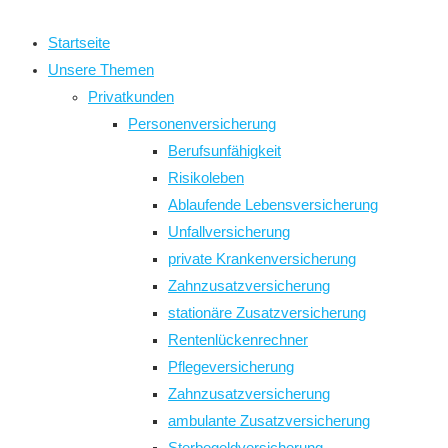
close
the
Startseite
search
Unsere Themen
panel.
Privatkunden
Personenversicherung
Berufsunfähigkeit
Risikoleben
Ablaufende Lebensversicherung
Unfallversicherung
private Krankenversicherung
Zahnzusatzversicherung
stationäre Zusatzversicherung
Rentenlückenrechner
Pflegeversicherung
Zahnzusatzversicherung
ambulante Zusatzversicherung
Sterbegeldversicherung