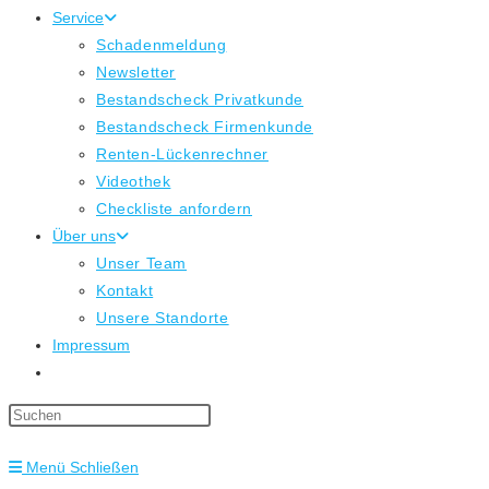
Service
Schadenmeldung
Newsletter
Bestandscheck Privatkunde
Bestandscheck Firmenkunde
Renten-Lückenrechner
Videothek
Checkliste anfordern
Über uns
Unser Team
Kontakt
Unsere Standorte
Impressum
Website-
Suche
Press
umschalten
Escape
Menü
Schließen
to