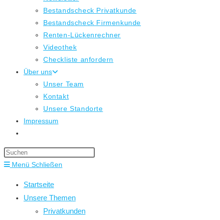
Bestandscheck Privatkunde
Bestandscheck Firmenkunde
Renten-Lückenrechner
Videothek
Checkliste anfordern
Über uns
Unser Team
Kontakt
Unsere Standorte
Impressum
Website-
Suche
Press
umschalten
Escape
Menü
Schließen
to
Startseite
close
Unsere Themen
the
Privatkunden
search