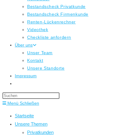
Bestandscheck Privatkunde
Bestandscheck Firmenkunde
Renten-Lückenrechner
Videothek
Checkliste anfordern
Über uns
Unser Team
Kontakt
Unsere Standorte
Impressum
Website-
Suche
Press
umschalten
Escape
Menü
Schließen
to
Startseite
close
Unsere Themen
the
Privatkunden
search