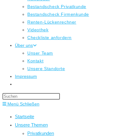
Bestandscheck Privatkunde
Bestandscheck Firmenkunde
Renten-Lückenrechner
Videothek
Checkliste anfordern
Über uns
Unser Team
Kontakt
Unsere Standorte
Impressum
Website-
Suche
Press
umschalten
Escape
Menü
Schließen
to
Startseite
close
Unsere Themen
the
Privatkunden
search