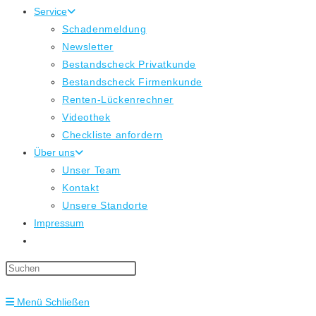
Service
Schadenmeldung
Newsletter
Bestandscheck Privatkunde
Bestandscheck Firmenkunde
Renten-Lückenrechner
Videothek
Checkliste anfordern
Über uns
Unser Team
Kontakt
Unsere Standorte
Impressum
Website-
Suche
Press
umschalten
Escape
Menü
Schließen
to