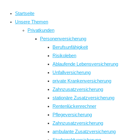
close
the
Startseite
search
Unsere Themen
panel.
Privatkunden
Personenversicherung
Berufsunfähigkeit
Risikoleben
Ablaufende Lebensversicherung
Unfallversicherung
private Krankenversicherung
Zahnzusatzversicherung
stationäre Zusatzversicherung
Rentenlückenrechner
Pflegeversicherung
Zahnzusatzversicherung
ambulante Zusatzversicherung
Sterbegeldversicherung