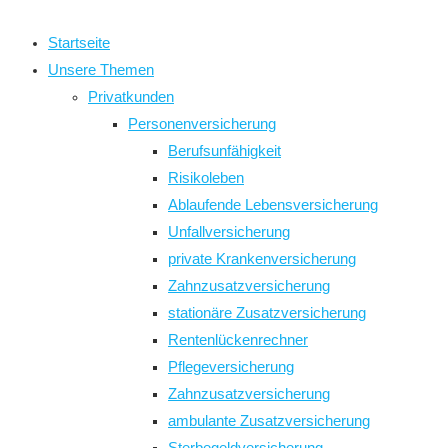
close
the
Startseite
search
Unsere Themen
panel.
Privatkunden
Personenversicherung
Berufsunfähigkeit
Risikoleben
Ablaufende Lebensversicherung
Unfallversicherung
private Krankenversicherung
Zahnzusatzversicherung
stationäre Zusatzversicherung
Rentenlückenrechner
Pflegeversicherung
Zahnzusatzversicherung
ambulante Zusatzversicherung
Sterbegeldversicherung