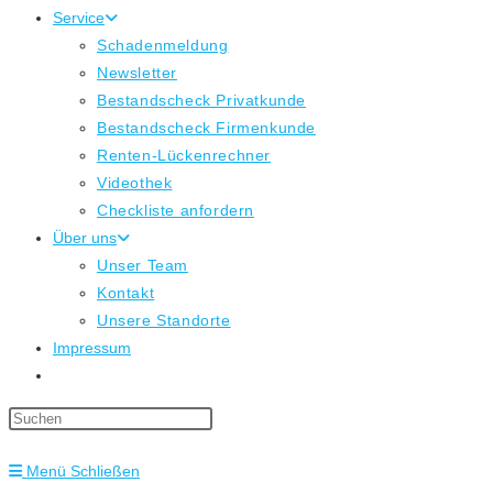
Service
Schadenmeldung
Newsletter
Bestandscheck Privatkunde
Bestandscheck Firmenkunde
Renten-Lückenrechner
Videothek
Checkliste anfordern
Über uns
Unser Team
Kontakt
Unsere Standorte
Impressum
Website-
Suche
Press
umschalten
Escape
Menü
Schließen
to