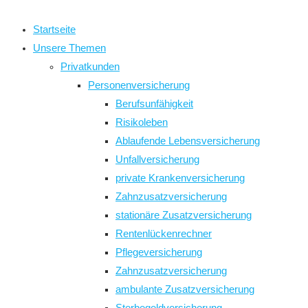
close
the
Startseite
search
Unsere Themen
panel.
Privatkunden
Personenversicherung
Berufsunfähigkeit
Risikoleben
Ablaufende Lebensversicherung
Unfallversicherung
private Krankenversicherung
Zahnzusatzversicherung
stationäre Zusatzversicherung
Rentenlückenrechner
Pflegeversicherung
Zahnzusatzversicherung
ambulante Zusatzversicherung
Sterbegeldversicherung