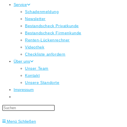
Service
Schadenmeldung
Newsletter
Bestandscheck Privatkunde
Bestandscheck Firmenkunde
Renten-Lückenrechner
Videothek
Checkliste anfordern
Über uns
Unser Team
Kontakt
Unsere Standorte
Impressum
Website-
Suche
Press
umschalten
Escape
Menü
Schließen
to