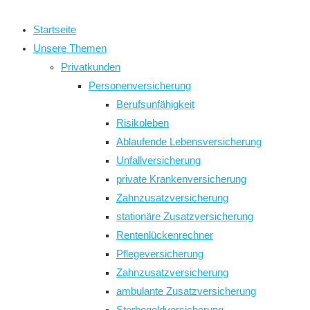
close
the
Startseite
search
Unsere Themen
panel.
Privatkunden
Personenversicherung
Berufsunfähigkeit
Risikoleben
Ablaufende Lebensversicherung
Unfallversicherung
private Krankenversicherung
Zahnzusatzversicherung
stationäre Zusatzversicherung
Rentenlückenrechner
Pflegeversicherung
Zahnzusatzversicherung
ambulante Zusatzversicherung
Sterbegeldversicherung