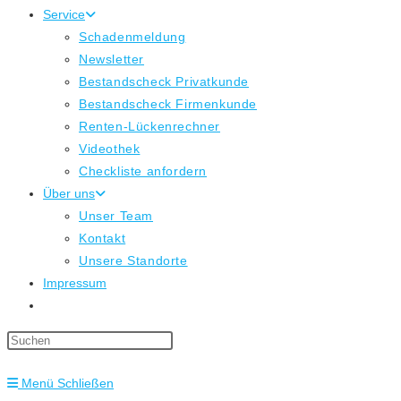
Service
Schadenmeldung
Newsletter
Bestandscheck Privatkunde
Bestandscheck Firmenkunde
Renten-Lückenrechner
Videothek
Checkliste anfordern
Über uns
Unser Team
Kontakt
Unsere Standorte
Impressum
Website-
Suche
Press
umschalten
Escape
Menü
Schließen
to