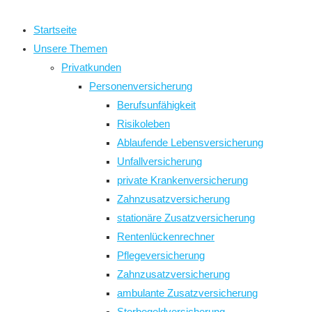
close
the
Startseite
search
Unsere Themen
panel.
Privatkunden
Personenversicherung
Berufsunfähigkeit
Risikoleben
Ablaufende Lebensversicherung
Unfallversicherung
private Krankenversicherung
Zahnzusatzversicherung
stationäre Zusatzversicherung
Rentenlückenrechner
Pflegeversicherung
Zahnzusatzversicherung
ambulante Zusatzversicherung
Sterbegeldversicherung