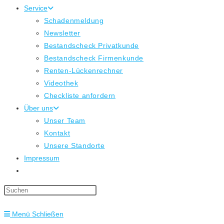
Service
Schadenmeldung
Newsletter
Bestandscheck Privatkunde
Bestandscheck Firmenkunde
Renten-Lückenrechner
Videothek
Checkliste anfordern
Über uns
Unser Team
Kontakt
Unsere Standorte
Impressum
Website-
Suche
Press
umschalten
Escape
Menü
Schließen
to