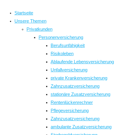
close
the
Startseite
search
Unsere Themen
panel.
Privatkunden
Personenversicherung
Berufsunfähigkeit
Risikoleben
Ablaufende Lebensversicherung
Unfallversicherung
private Krankenversicherung
Zahnzusatzversicherung
stationäre Zusatzversicherung
Rentenlückenrechner
Pflegeversicherung
Zahnzusatzversicherung
ambulante Zusatzversicherung
Sterbegeldversicherung