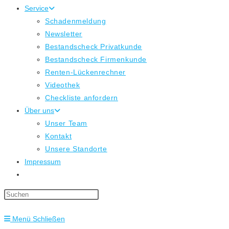
Service
Schadenmeldung
Newsletter
Bestandscheck Privatkunde
Bestandscheck Firmenkunde
Renten-Lückenrechner
Videothek
Checkliste anfordern
Über uns
Unser Team
Kontakt
Unsere Standorte
Impressum
Website-
Suche
Press
umschalten
Escape
Menü
Schließen
to