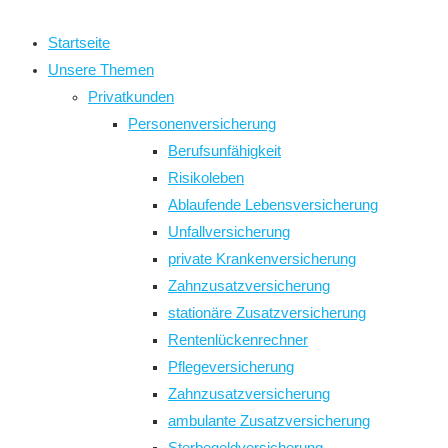
close
the
Startseite
search
Unsere Themen
panel.
Privatkunden
Personenversicherung
Berufsunfähigkeit
Risikoleben
Ablaufende Lebensversicherung
Unfallversicherung
private Krankenversicherung
Zahnzusatzversicherung
stationäre Zusatzversicherung
Rentenlückenrechner
Pflegeversicherung
Zahnzusatzversicherung
ambulante Zusatzversicherung
Sterbegeldversicherung